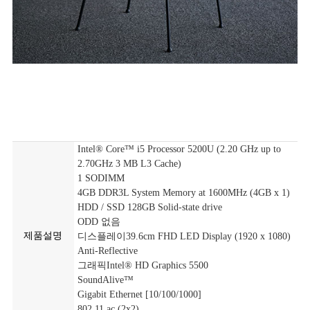
Intel® Core™ i5 Processor 5200U (2.20 GHz up to
2.70GHz 3 MB L3 Cache)
1 SODIMM
4GB DDR3L System Memory at 1600MHz (4GB x 1)
HDD / SSD 128GB Solid-state drive
ODD 없음
제품설명
디스플레이39.6cm FHD LED Display (1920 x 1080)
Anti-Reflective
그래픽Intel® HD Graphics 5500
SoundAlive™
Gigabit Ethernet [10/100/1000]
802.11 ac (2x2)