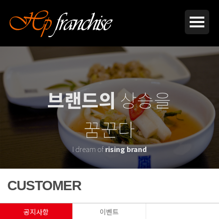
브랜드의
상승을
꿈꾼다
I dream of
rising brand
CUSTOMER
공지사항
이벤트