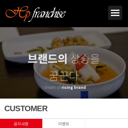
브랜드의
상승을
꿈꾼다
I dream of
rising brand
CUSTOMER
공지사항
이벤트