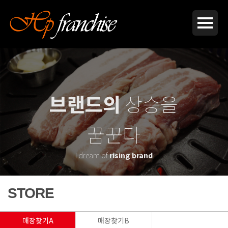
브랜드의
상승을
꿈꾼다
I dream of
rising brand
STORE
매장찾기A
매장찾기B