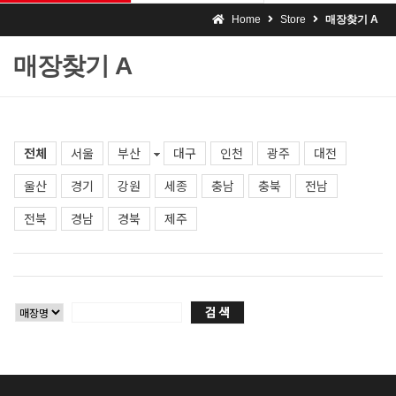
Home
Store
매장찾기 A
매장찾기 A
전체
서울
부산
대구
인천
광주
대전
울산
경기
강원
세종
충남
충북
전남
전북
경남
경북
제주