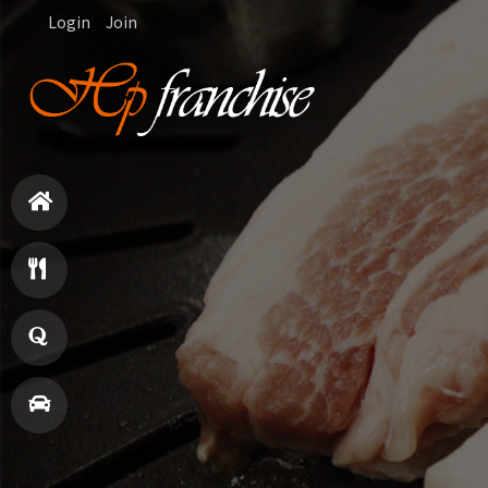
Login
Join
홈
으
메
로
뉴
창
업
매