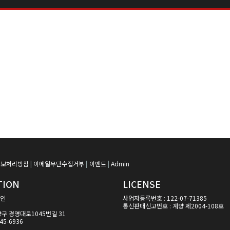
정보처리방침
|
이메일무단수집거부
|
이벤트
|
Admin
TION
LICENSE
자인
사업자등록번호 : 122-07-71385
통신판매신고번호 : 계양 제2004-108호
양구 경명대로1045번길 31
45-6936