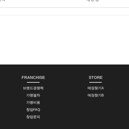
FRANCHISE
STORE
브랜드경쟁력
매장찾기A
가맹절차
매장찾기B
가맹비용
창업FAQ
창업문의