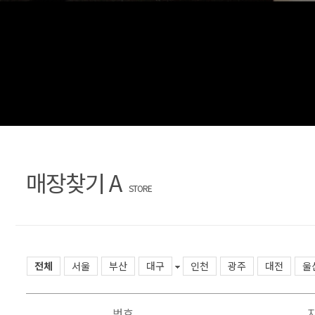
문
장
의
찾
기
매장찾기 A
STORE
전체
서울
부산
대구
인천
광주
대전
울
번호