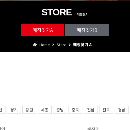
STORE
매장찾기
매장찾기A
매장찾기B
매장찾기 A
Home
Store
산
경기
강원
세종
충남
충북
전남
전북
경남
지역
매장명