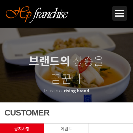
브랜드의
상승을
꿈꾼다
I dream of
rising brand
CUSTOMER
공지사항
이벤트