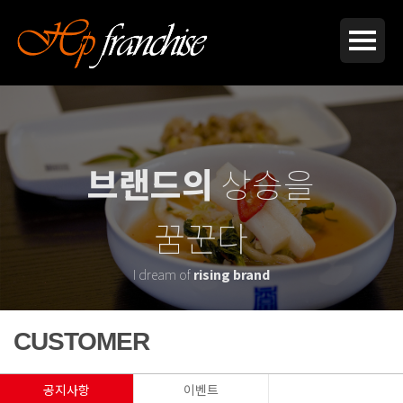
브랜드의
상승을
꿈꾼다
I dream of
rising brand
CUSTOMER
공지사항
이벤트