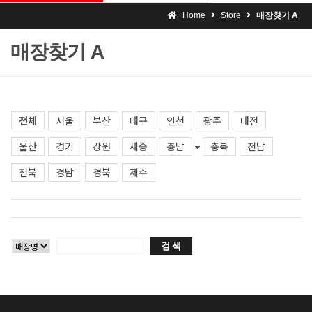
Home
Store
매장찾기 A
매장찾기 A
전체
서울
부산
대구
인천
광주
대전
울산
경기
강원
세종
충남
충북
전남
전북
경남
경북
제주