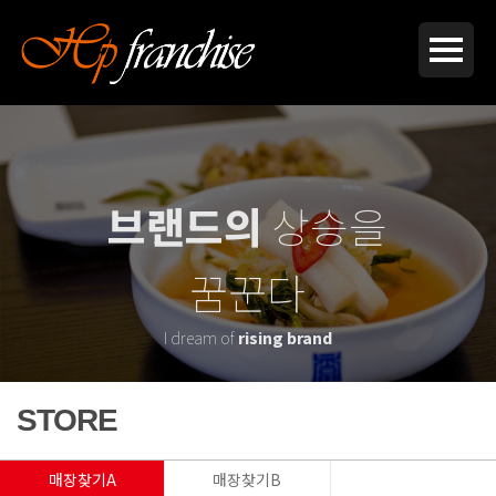
브랜드의
상승을
꿈꾼다
I dream of
rising brand
STORE
매장찾기A
매장찾기B