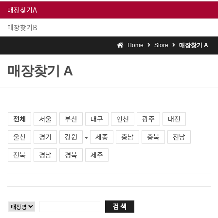
매장찾기A
매장찾기B
Home
Store
매장찾기 A
매장찾기 A
전체
서울
부산
대구
인천
광주
대전
울산
경기
강원
세종
충남
충북
전남
전북
경남
경북
제주