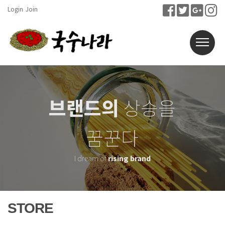
Login
Join
브랜드의
상승을
꿈꾼다
I dream of
rising brand
STORE