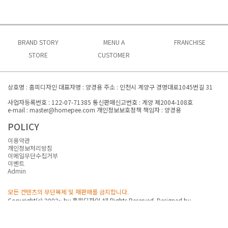
BRAND STORY
MENU A
FRANCHISE
브랜드소개
STORE
CUSTOMER
전체보기
브랜드경쟁력
브랜드특징
매장찾기A
MENU 01
공지사항
가맹절차
매장찾기B
오시는길
MENU 02
이벤트
가맹비용
상호명 : 홈피디자인 대표자명 : 양경용 주소 : 인천시 계양구 경명대로1045번길 31
MENU 03
창업FAQ
대표전화 : 032-545-6936
사업자등록번호 : 122-07-71385 통신판매신고번호 : 계양 제2004-108호
MENU 04
창업문의
e-mail : master@homepee.com 개인정보보호정책 책임자 : 양경용
MENU 05
POLICY
이용약관
개인정보처리방침
이메일무단수집거부
이벤트
Admin
모든 컨텐츠의 무단복제 및 재판매를 금지합니다.
Copyright(c) 2002~ by 홈피디자인 All Rights Reserved. Designed by
homepee.com