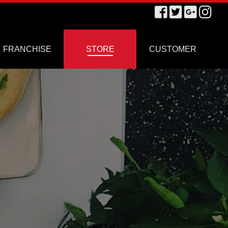
FRANCHISE
STORE
CUSTOMER
브랜드경쟁력
가맹절차
가맹비용
창업FAQ
창업문의
매장찾기A
매장찾기B
공지사항
이벤트