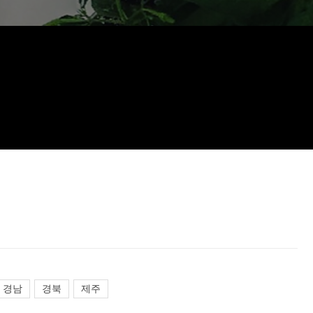
경남
경북
제주