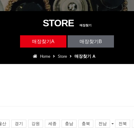
STORE
매장찾기
매장찾기A
매장찾기B
매장찾기 A
Home
Store
울산
경기
강원
세종
충남
충북
전남
전북