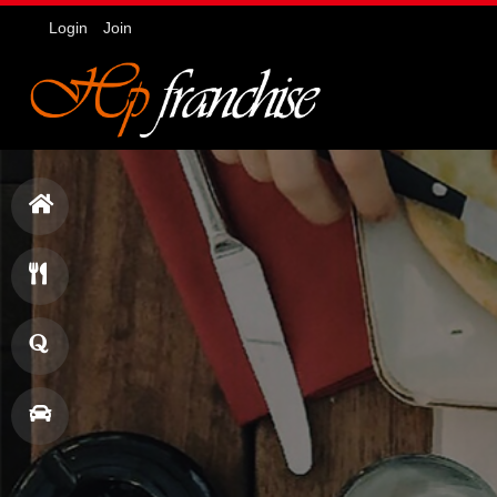
Login
Join
홈
으
메
로
뉴
창
업
매