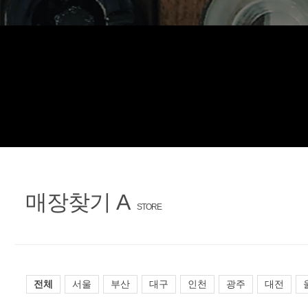
문
장
의
찾
기
매장찾기 A
STORE
전체
서울
부산
대구
인천
광주
대전