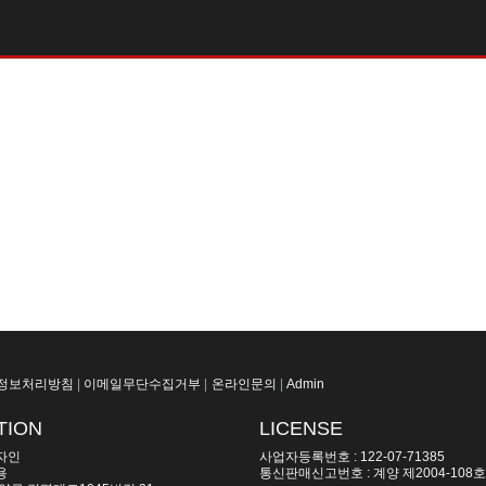
정보처리방침
|
이메일무단수집거부
|
온라인문의
|
Admin
TION
LICENSE
자인
사업자등록번호 : 122-07-71385
용
통신판매신고번호 : 계양 제2004-108호