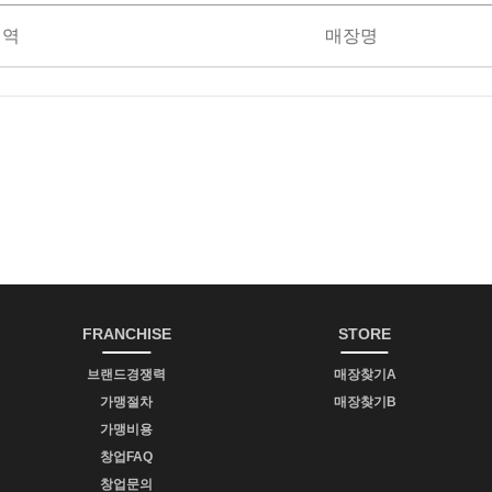
지역
매장명
FRANCHISE
STORE
브랜드경쟁력
매장찾기A
가맹절차
매장찾기B
가맹비용
창업FAQ
창업문의