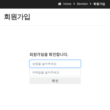
Home
Member
회원가입
회원가입
회원가입을 확인합니다.
확 인